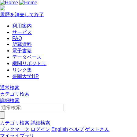
履歴を消去して終了
利用案内
サービス
FAQ
所蔵資料
電子書籍
データベース
機関リポジトリ
リンク集
盛岡大学HP
通常検索
カテゴリ検索
詳細検索
カテゴリ検索
詳細検索
ブックマーク
ログイン
English
ヘルプ
ゲストさん
マイライブラリ