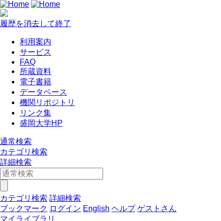
履歴を消去して終了
利用案内
サービス
FAQ
所蔵資料
電子書籍
データベース
機関リポジトリ
リンク集
盛岡大学HP
通常検索
カテゴリ検索
詳細検索
カテゴリ検索
詳細検索
ブックマーク
ログイン
English
ヘルプ
ゲストさん
マイライブラリ