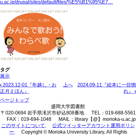
u.ac.jp/drupal/sites/default/files/%E5%B1%95%E7…
タグ
展示
‹
2023.12-01『年越し・お
上へ
2024.09-11『絵本に一目惚
ブ
正月えほん』
れ』
›
ッ
ページトップ
盛岡大学図書館
ク
〒020-0694 岩手県滝沢市砂込808番地 TEL：019-688-5561
横
FAX：019-694-1048 MAIL：library【@】morioka-u.ac.jp
このサイトについて
公式ツイッターアカウント運用ポリシ
断
ー
Copyright © Morioka University Library, All Rights